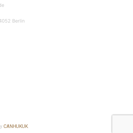
de
4052 Berlin
By
CANHUKUK
.