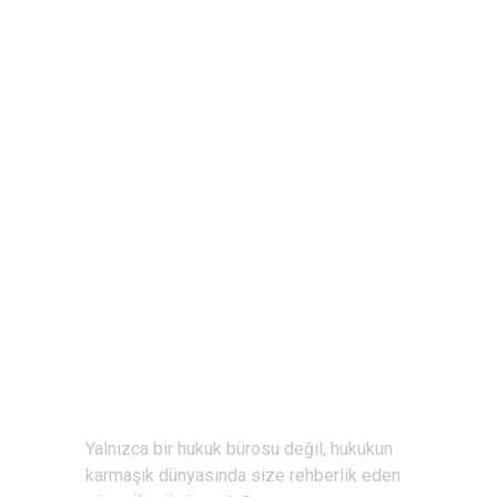
Hızlı Bağ
Yalnızca bir hukuk bürosu değil; hukukun
Portal
karmaşık dünyasında size rehberlik eden
Ekibimiz