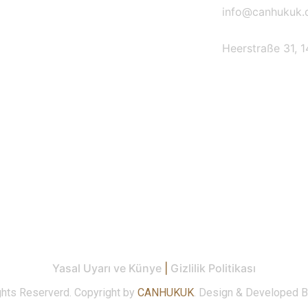
info@canhukuk.
iz
Gayrımenkul Hukuku
Heerstraße 31, 1
Sosyal Güvenlik
Hukuku
Tüketici ve Ticaret
Hukuku
Tazminat Hukuku
Ceza Hukuku
İcra İflas Hukuku
Yasal Uyarı ve Künye
|
Gizlilik Politikası
hts Reserverd. Copyright by
CANHUKUK
. Design & Developed 