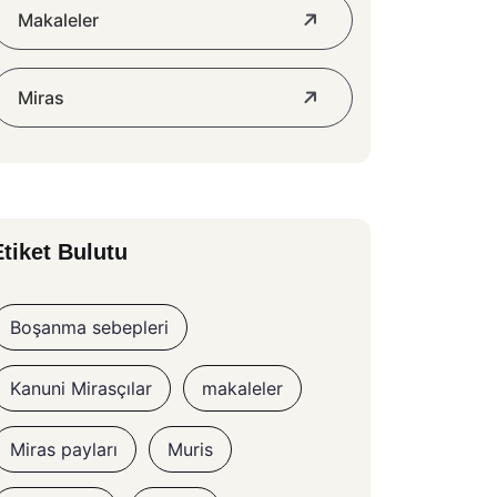
Makaleler
Miras
Etiket Bulutu
Boşanma sebepleri
Kanuni Mirasçılar
makaleler
Miras payları
Muris