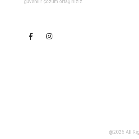
güvenilir çözüm ortağınızız.
Hizmetlerim
Bizi takip ediniz
Makaleler
İletişim
@2026 All Rig